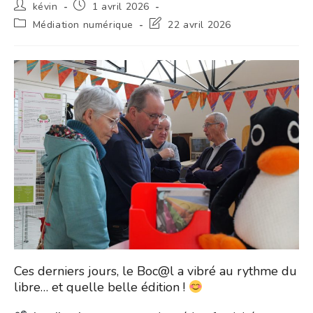
Auteur/autrice
Publication
kévin
1 avril 2026
de
publiée :
Post
Dernière
Médiation numérique
22 avril 2026
la
category:
modification
publication :
de
la
publication :
Ces derniers jours, le Boc@l a vibré au rythme du
libre… et quelle belle édition !