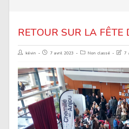
RETOUR SUR LA FÊTE D
Auteur/autrice
Publication
Post
Derni
kévin
7 avril 2023
Non classé
7 
de
publiée :
category:
modifi
la
de
publication :
la
public