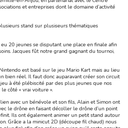
emillé-en-Anjou, en partenariat avec le Centre
ssociations et entreprises dont le domaine d’activité
lusieurs stand sur plusiseurs thématiques
 eu 20 jeunes se disputant une place en finale afin
ins. Jacques fût notre grand gagnant du tournoi,
Nintendo est basé sur le jeu Mario Kart mais au lieu
n bien réel. Il faut donc auparavant créer son circuit
e jeu à été plébiscité par des plus jeunes que nos
le côté « vrai voiture ».
n lien avec un bénévole et son fils, Alain et Simon ont
c le drône en faisant décoller le drône d’un point
éfinit. Ils ont également animer un petit stand autour
ron. Grâce a la minicut 2D (découpe fil chaud) nous