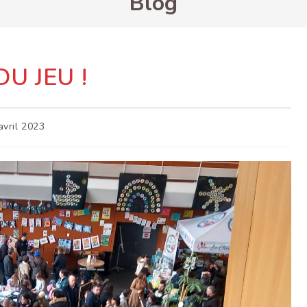
Blog
U JEU !
ère
avril 2023
cation
ation :