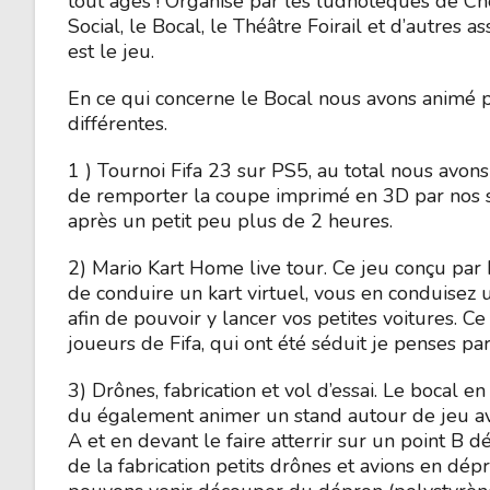
tout âges ! Organisé par les ludhotèques de Ch
Social, le Bocal, le Théâtre Foirail et d’autres a
est le jeu.
En ce qui concerne le Bocal nous avons animé p
différentes.
1 ) Tournoi Fifa 23 sur PS5, au total nous avons
de remporter la coupe imprimé en 3D par nos so
après un petit peu plus de 2 heures.
2) Mario Kart Home live tour. Ce jeu conçu par 
de conduire un kart virtuel, vous en conduisez u
afin de pouvoir y lancer vos petites voitures. C
joueurs de Fifa, qui ont été séduit je penses par 
3) Drônes, fabrication et vol d’essai. Le bocal e
du également animer un stand autour de jeu ave
A et en devant le faire atterrir sur un point B d
de la fabrication petits drônes et avions en dép