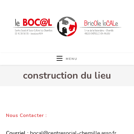
Skip
to
content
MENU
construction du lieu
Nous Contacter :
Courriel :
bocal@centresocial-chemille.asso.fr