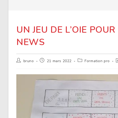
UN JEU DE L’OIE POUR
NEWS
Auteur/autrice
Publication
Post
D
bruno
21 mars 2022
Formation pro
de
publiée :
category:
m
la
d
publication :
l
p