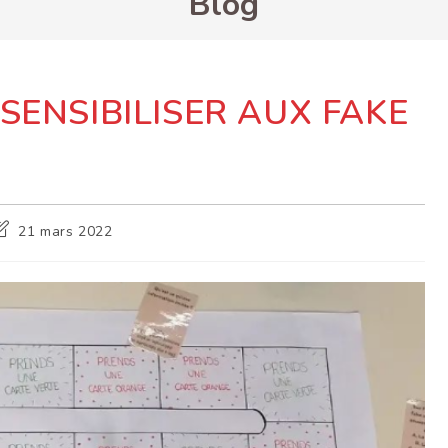
Blog
 SENSIBILISER AUX FAKE
ernière
21 mars 2022
odification
e
a
ublication :